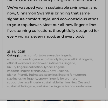
We’ve wrapped you in sustainable swimwear, and
now, Cinnamon Swan® is bringing that same
signature comfort, style, and eco-conscious ethos
to your top drawer. Meet our all-new lingerie line:
five stunning collections thoughtfully designed for
every woman, every mood, and every body.
23. Mai 2025
Getaggt:
bras
comfortable everyday lingerie
eco-conscious lingerie
eco-friendly lingerie
ethical lingerie
ethical women’s underwear
intimates
lingerie
luxury lingerie collection
lyocell lingerie
modern lingerie trends 2025
new Zealand
planet-friendly intimates
seamless lingerie for women
size inclusive lingerie
sporty lingerie for women
supportive lace lingerie
sustainable fashion New Zealand
sustainable lingerie
sustainable lingerie brands
underwear