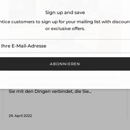
Sign up and save
tice customers to sign up for your mailing list with discou
or exclusive offers.
Hinter der Marke
ABONNIEREN
Willkommen in der mythischen Welt von
Cinnamon Swan! Wir sind stolz darauf, kein Label,
sondern ein Lebensstil zu sein – ein Lebensstil, der
Sie mit den Dingen verbindet, die Sie...
29. April 2022